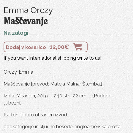
Emma Orczy
Maščevanje
Na zalogi
12,00
€
Dodaj v košarico
If you want international shipping
write to us
!
Orczy, Emma
Maščevanje [prevod: Mateja Malnar Štembal]
Izola: Meander, 2019. – 240 str. ; 22 cm. – (Podobe
ljubezni).
Karton, dobro ohranjen izvod.
podkategorije in ključne besede: angloameriška proza