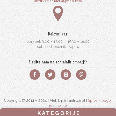
antikvariat.alef@gmail.com
Delovni čas:
pon-pet: 9.00 – 13.00 in 15.30 – 18.00
sob, ned, prazniki: zaprto
Sledite nam na socialnih omrežjih
Copyright © 2014 – 2024 | Alef, knjižni antikvariat |
Splošni pogoji
poslovanja
K A T E G O R I J E