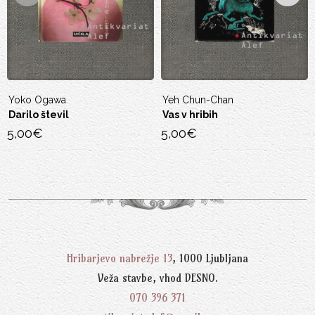
Yeh Chun-Chan
Vladimir Semenovi
Vas v hribih
Asan
5,00
€
18,00
€
Hribarjevo nabrežje 13
, 1000 Ljubljana
Veža stavbe, vhod DESNO.
070 396 371