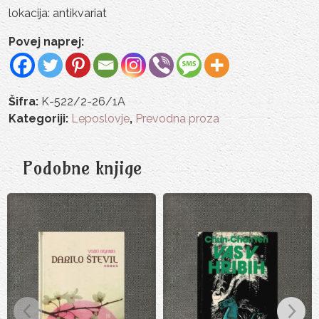
lokacija: antikvariat
Povej naprej:
Šifra:
K-522/2-26/1A
Kategoriji:
Leposlovje
,
Prevodna proza
Podobne knjige