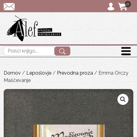
0
POŠTNINA: priporočen
Išči:
Domov
/
Leposlovje
/
Prevodna proza
/ Emma Orczy
Maščevanje