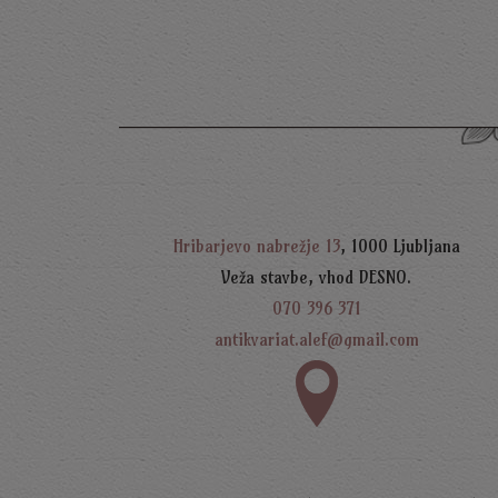
Hribarjevo nabrežje 13
, 1000 Ljubljana
Veža stavbe, vhod DESNO.
070 396 371
antikvariat.alef@gmail.com