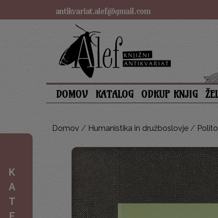
antikvariat.alef@gmail.com
DOMOV
KATALOG
ODKUP KNJIG
ŽE
Domov
/
Humanistika in družboslovje
/
Polito
K
A
T
E