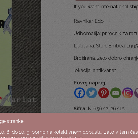
If you want international sh
Ravnikar, Edo
Udbomafija: priročnik za raz
Ljubljana: Slon; Embea, 1995. –
Broširana, zelo dobro ohranj
lokacija: antikvariat
Povej naprej:
Šifra:
K-656/2-26/1A
Kategoriji:
Humanistika in 
ge stranke,
10. 8. do 10. 9. bomo na kolektivnem dopustu, zato v tem ča
sprejemamo naročil in rezervacij knjig.