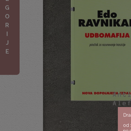
G
O
R
I
J
E
Dra
od 
ne 