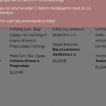
la za razumevanje! Z delom nadaljujemo spet po 10.
tembru.
imo vam lep preostanek poletja!
Jože
Izbr
Marjan Britovšek
Boj za Leninovo
12,0
dediščino 1-2
aga
Khidhir Hamza, Jeff Stein
20,00
€
Sadamova bomba
6,00
€