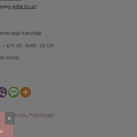
ipping
write to us
!
umevanje tranzicije
 470 str. : ilustr. ; 22 cm
en izvod.
družboslovje
,
Politologija
x
su