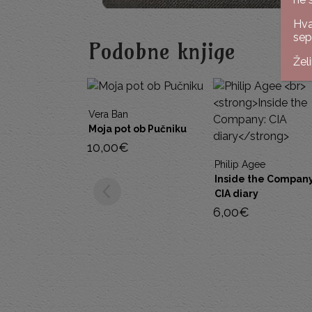
Hva
sep
Podobne knjige
Žel
an
ot ob Pučniku
€
Philip Agee
Matej Šurc, Blaž Zg
Inside the Company:
V imenu države 2:
CIA diary
Preprodaja
6,00
€
15,00
€