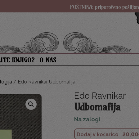
POŠTNINA: priporočeno pošiljanje SAMO 3 
LITE KNJIGO?
O NAS
logija
/ Edo Ravnikar Udbomafija
Edo Ravnikar
Udbomafija
Na zalogi
20,00
Dodaj v košarico