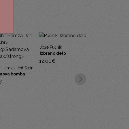
 Pučnik
ano delo
0
€
Franck Renaud
Daniel Estulin
Les diplomates
Gospodarji senc
5,00
€
5,00
€