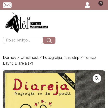
0
POŠTNINA: priporočen
Išči:
Domov
/
Umetnost
/
Fotografija, film, strip
/ Tomaž
Lavrič Diareja 1-3