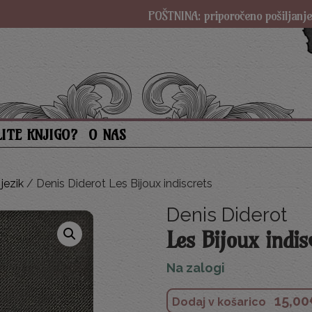
POŠTNINA: priporočeno pošiljanje SAMO 3 € (
LITE KNJIGO?
O NAS
jezik
/ Denis Diderot Les Bijoux indiscrets
Denis Diderot
Les Bijoux indis
Na zalogi
15,00
Dodaj v košarico