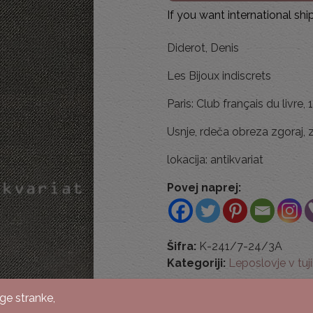
If you want international sh
Diderot, Denis
Les Bijoux indiscrets
Paris: Club français du livre, 1
Usnje, rdeča obreza zgoraj, 
lokacija: antikvariat
Povej naprej:
Šifra:
K-241/7-24/3A
Kategoriji:
Leposlovje v tuji
ge stranke,