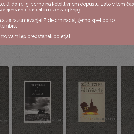
10. 8. do 10. 9. bomo na kolektivnem dopustu, zato v tem ča
sprejemamo naročil in rezervacij knjig.
la za razumevanje! Z delom nadaljujemo spet po 10.
tembru.
imo vam lep preostanek poletja!