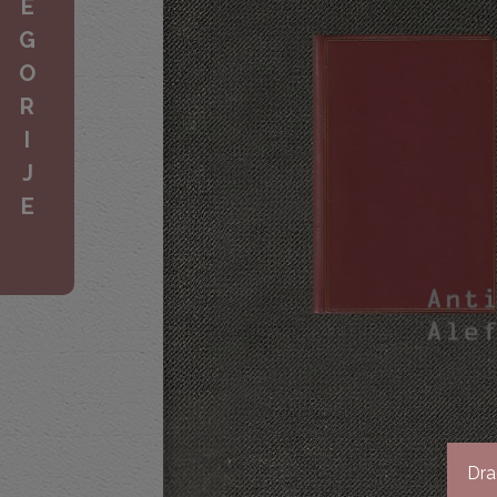
E
G
O
R
I
J
E
Dra