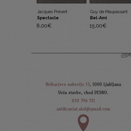
 Prévert
Guy de Maupassant
Fred Vargas
cle
Bel-Ami
Sur la dalle
15,00
€
8,00
€
Hribarjevo nabrežje 13
, 1000 Ljubljana
Veža stavbe, vhod DESNO.
070 396 371
antikvariat.alef@gmail.com