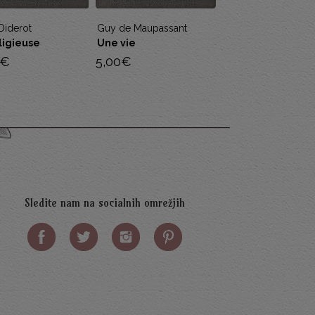
e Maupassant
Jacques Prévert
Srečko Kosovel
ie
Paroles
Kosovel: bibliogr
portraits, fac-sim
€
10,00
€
35,00
€
Sledite nam na socialnih omrežjih