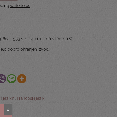
ipping
write to us
!
966. – 553 str. ; 14 cm. – (Privilège ; 18).
zelo dobro ohranjen izvod.
h jezikih
,
Francoski jezik
x