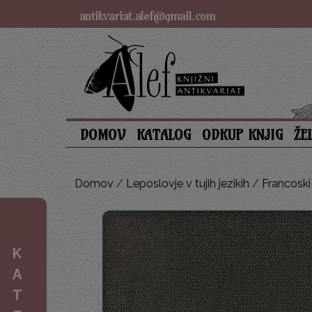
antikvariat.alef@gmail.com
DOMOV
KATALOG
ODKUP KNJIG
ŽE
Domov
/
Leposlovje v tujih jezikih
/
Francoski 
K
A
T