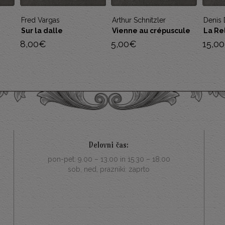
Arthur Schnitzler
Denis Diderot
Guy d
Vienne au crépuscule
La Religieuse
Une v
5,00
€
15,00
€
5,00
Delovni čas:
pon-pet: 9.00 – 13.00 in 15.30 – 18.00
sob, ned, prazniki: zaprto