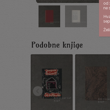
od 
ne 
Hva
sep
Žel
Podobne knjige