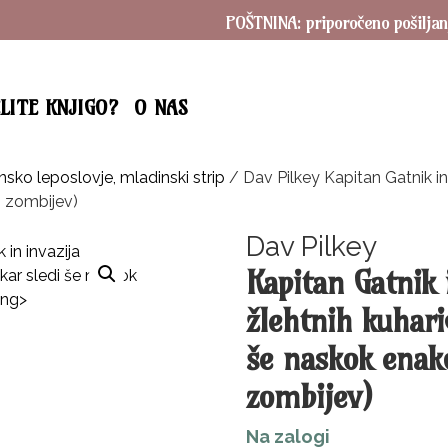
POŠTNINA: priporočeno pošiljanje SA
ELITE KNJIGO?
O NAS
nsko leposlovje, mladinski strip
/ Dav Pilkey Kapitan Gatnik in 
h zombijev)
Dav Pilkey
Kapitan Gatnik 
žlehtnih kuharic
še naskok enako
zombijev)
Na zalogi