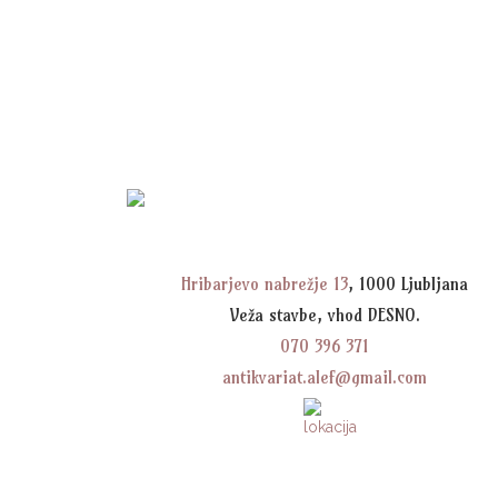
Hribarjevo nabrežje 13
, 1000 Ljubljana
Veža stavbe, vhod DESNO.
070 396 371
antikvariat.alef@gmail.com