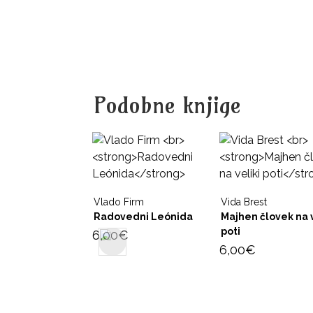
Podobne knjige
Vlado Firm
Vida Brest
Radovedni Leónida
Majhen človek na v
poti
6,00
€
6,00
€