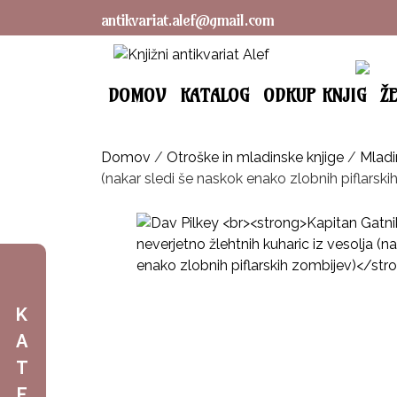
antikvariat.alef@gmail.com
DOMOV
KATALOG
ODKUP KNJIG
Ž
Domov
/
Otroške in mladinske knjige
/
Mladi
(nakar sledi še naskok enako zlobnih piflarski
K
A
T
E