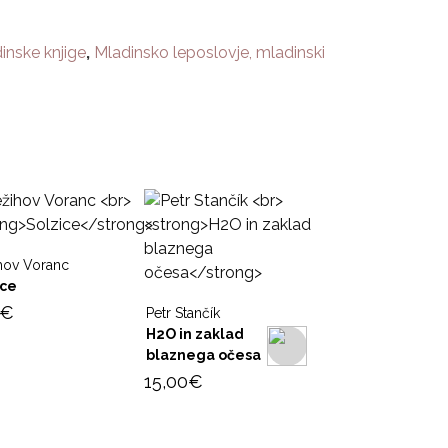
inske knjige
,
Mladinsko leposlovje, mladinski
hov Voranc
ice
€
Petr Stančík
H2O in zaklad
blaznega očesa
15,00
€