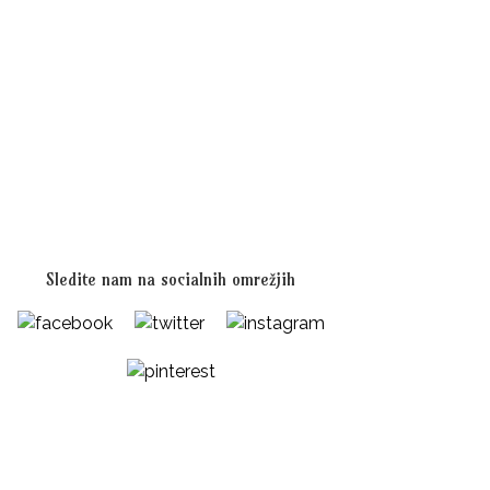
Miriam Steiner Avi
Vojak z zlatimi 
8,00
€
Sledite nam na socialnih omrežjih