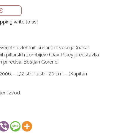
€
hipping
write to us
!
everjetno žlehtnih kuharic iz vesolja (nakar
ih piflarskih zombijev) (Dav Pilkey predstavlja
in priredba: Boštjan Gorenc]
006. – 132 str. : ilustr. ; 20 cm. – (Kapitan
jen izvod.