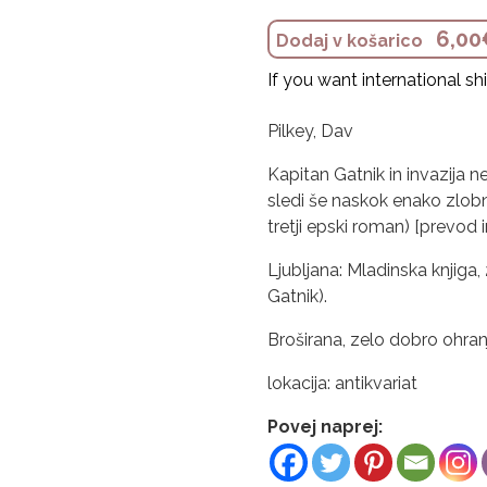
6,00
Dodaj v košarico
If you want international s
Pilkey, Dav
Kapitan Gatnik in invazija n
sledi še naskok enako zlobn
tretji epski roman) [prevod 
Ljubljana: Mladinska knjiga, 2
Gatnik).
Broširana, zelo dobro ohran
lokacija: antikvariat
Povej naprej: