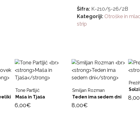
Šifra:
K-210/5-26/2B
Kategoriji:
Otroške in mlad
strip
Preži
Solz
Tone Partljič
Smiljan Rozman
eliki
Maša in Tjaša
Teden ima sedem dni
8,00
6,00
€
8,00
€