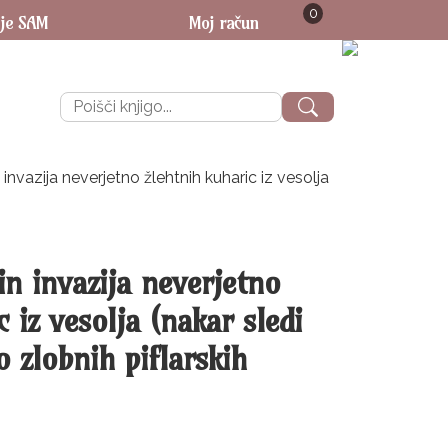
0
MO 3 € (za povzetje 4 €) - ne glede na količino in težo knjig!
Moj račun
Išči:
invazija neverjetno žlehtnih kuharic iz vesolja
in invazija neverjetno
 iz vesolja (nakar sledi
 zlobnih piflarskih