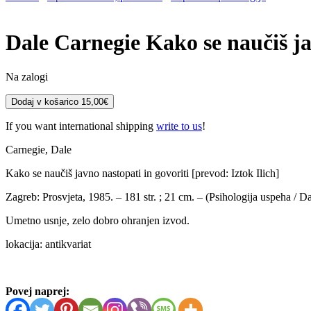
Dale Carnegie
Kako se naučiš ja
Na zalogi
Dale
Dodaj v košarico
15,00
€
Carnegie
Kako
If you want international shipping
write to us
!
se
naučiš
Carnegie, Dale
javno
Kako se naučiš javno nastopati in govoriti [prevod: Iztok Ilich]
nastopati
in
Zagreb: Prosvjeta, 1985. – 181 str. ; 21 cm. – (Psihologija uspeha / Da
govoriti
količina
Umetno usnje, zelo dobro ohranjen izvod.
lokacija: antikvariat
Povej naprej: