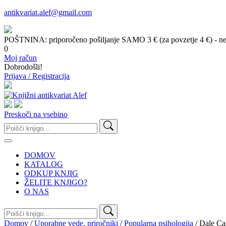
antikvariat.alef@gmail.com
POŠTNINA: priporočeno pošiljanje SAMO 3 € (za povzetje 4 €) - ne g
0
Moj račun
Dobrodošli!
Prijava / Registracija
Preskoči na vsebino
Išči:
DOMOV
KATALOG
ODKUP KNJIG
ŽELITE KNJIGO?
O NAS
Išči:
Domov
/
Uporabne vede, priročniki
/
Popularna psihologija
/ Dale Car