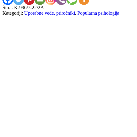
Šifra:
K-996/7-22/2A
Kategoriji:
Uporabne vede, priročniki
,
Popularna psihologija
William Sears, Martha Sears
The Fussy Baby Book
8,00
€
Veronika Podgoršek
Dama
6,00
€
Tony Lake