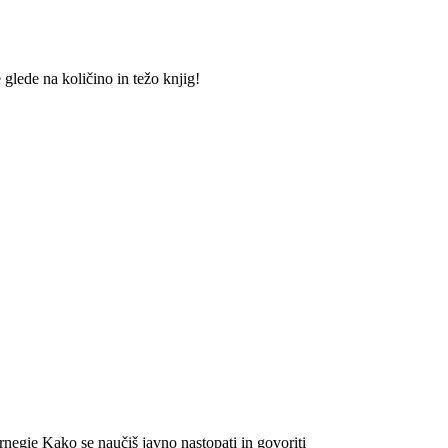
lede na količino in težo knjig!
negie Kako se naučiš javno nastopati in govoriti