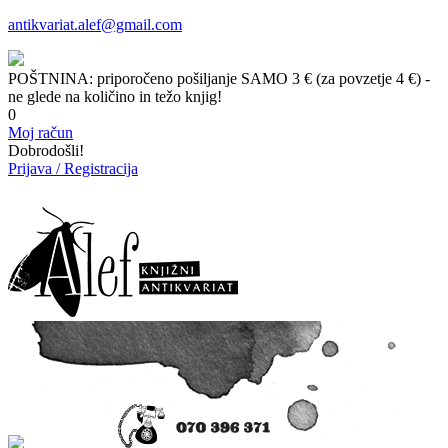
antikvariat.alef@gmail.com
POŠTNINA: priporočeno pošiljanje SAMO 3 € (za povzetje 4 €) -
ne glede na količino in težo knjig!
0
Moj račun
Dobrodošli!
Prijava / Registracija