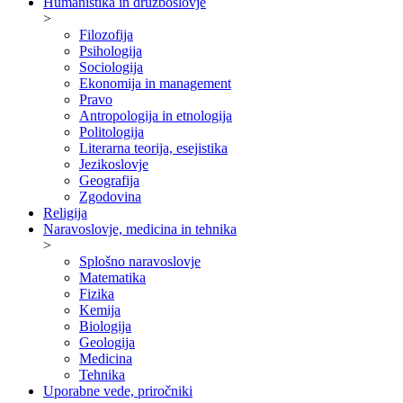
Humanistika in družboslovje
>
Filozofija
Psihologija
Sociologija
Ekonomija in management
Pravo
Antropologija in etnologija
Politologija
Literarna teorija, esejistika
Jezikoslovje
Geografija
Zgodovina
Religija
Naravoslovje, medicina in tehnika
>
Splošno naravoslovje
Matematika
Fizika
Kemija
Biologija
Geologija
Medicina
Tehnika
Uporabne vede, priročniki