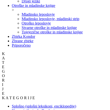
Drugi jeziki
Otroške in mladinske knjige
>
Mladinsko leposlovje
Mladinsko leposlovje, mladinski strip
Otroško leposlovje
Stvarne otroške in mladinske knjige
Tujejezične otroške in mladinske knjige
Zbirka Kondor
Zbrane zbirke
Priporočeno
K
A
T
E
G
O
R
I
J
E
K A T E G O R I J E
Splošno (splošni leksikoni, enciklopedije)