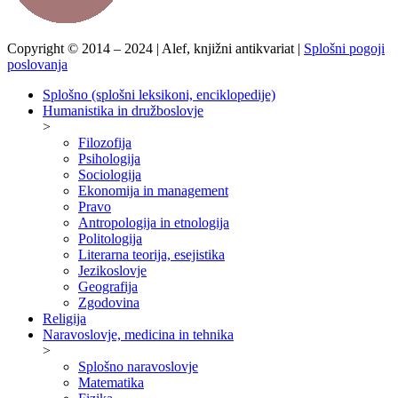
Copyright © 2014 – 2024 | Alef, knjižni antikvariat |
Splošni pogoji
poslovanja
Splošno (splošni leksikoni, enciklopedije)
Humanistika in družboslovje
>
Filozofija
Psihologija
Sociologija
Ekonomija in management
Pravo
Antropologija in etnologija
Politologija
Literarna teorija, esejistika
Jezikoslovje
Geografija
Zgodovina
Religija
Naravoslovje, medicina in tehnika
>
Splošno naravoslovje
Matematika