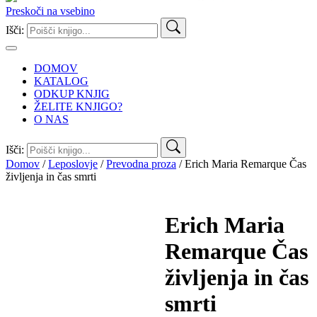
Preskoči na vsebino
Išči:
DOMOV
KATALOG
ODKUP KNJIG
ŽELITE KNJIGO?
O NAS
Išči:
Domov
/
Leposlovje
/
Prevodna proza
/ Erich Maria Remarque Čas
življenja in čas smrti
Erich Maria
Remarque
Čas
življenja in čas
smrti