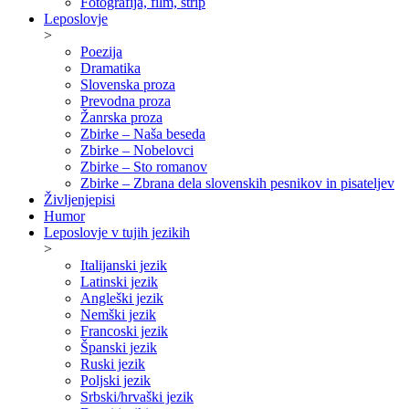
Fotografija, film, strip
Leposlovje
>
Poezija
Dramatika
Slovenska proza
Prevodna proza
Žanrska proza
Zbirke – Naša beseda
Zbirke – Nobelovci
Zbirke – Sto romanov
Zbirke – Zbrana dela slovenskih pesnikov in pisateljev
Življenjepisi
Humor
Leposlovje v tujih jezikih
>
Italijanski jezik
Latinski jezik
Angleški jezik
Nemški jezik
Francoski jezik
Španski jezik
Ruski jezik
Poljski jezik
Srbski/hrvaški jezik