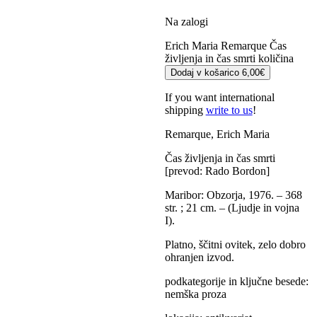
Na zalogi
Erich Maria Remarque Čas
življenja in čas smrti količina
Dodaj v košarico
6,00
€
If you want international
shipping
write to us
!
Remarque, Erich Maria
Čas življenja in čas smrti
[prevod: Rado Bordon]
Maribor: Obzorja, 1976. – 368
str. ; 21 cm. – (Ljudje in vojna
I).
Platno, ščitni ovitek, zelo dobro
ohranjen izvod.
podkategorije in ključne besede:
nemška proza