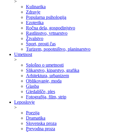
>
Kulinarika
Zdravje
Popularna psihologija
Ezoterika
Ročna dela, gospodinjstvo
Rastlinstvo, vrtnarstvo
Živalstvo
Šport, prosti čas
Turizem, popotništvo, planinarstvo
Umetnost
>
Splošno o umetnosti
Slikarstvo, kiparstvo, grafika
Arhitektura, urbanizem
Oblikovanje, moda
Glasba
Gledališče, ples
Fotografija, film, strip
Leposlovje
>
Poezija
Dramatika
Slovenska proza
Prevodna proza