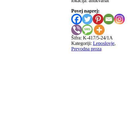
lokacija: antikvariat
Povej naprej:
Šifra:
K-417/5-24/1A
Kategoriji:
Leposlovje
,
Prevodna proza
Yoko Ogawa
Darilo števil
5,00
€
Yeh Chun-Chan
Vas v hribih
5,00
€