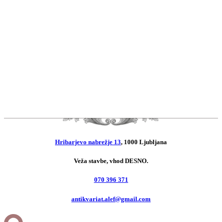
Arthur Schnitzler
Poročnik Gustl; Gospodična Else
10,00
€
Amélie Nothomb
S strahospoštovanjem
10,00
€
Hribarjevo nabrežje 13
, 1000 Ljubljana
Veža stavbe, vhod DESNO.
070 396 371
antikvariat.alef@gmail.com