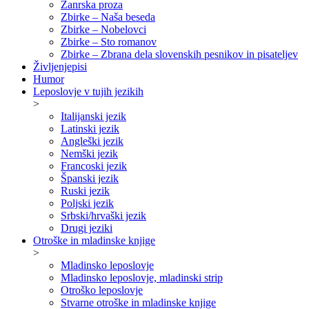
Žanrska proza
Zbirke – Naša beseda
Zbirke – Nobelovci
Zbirke – Sto romanov
Zbirke – Zbrana dela slovenskih pesnikov in pisateljev
Življenjepisi
Humor
Leposlovje v tujih jezikih
>
Italijanski jezik
Latinski jezik
Angleški jezik
Nemški jezik
Francoski jezik
Španski jezik
Ruski jezik
Poljski jezik
Srbski/hrvaški jezik
Drugi jeziki
Otroške in mladinske knjige
>
Mladinsko leposlovje
Mladinsko leposlovje, mladinski strip
Otroško leposlovje
Stvarne otroške in mladinske knjige