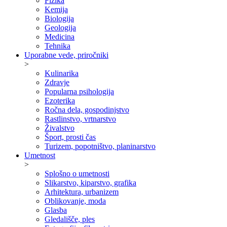
Fizika
Kemija
Biologija
Geologija
Medicina
Tehnika
Uporabne vede, priročniki
>
Kulinarika
Zdravje
Popularna psihologija
Ezoterika
Ročna dela, gospodinjstvo
Rastlinstvo, vrtnarstvo
Živalstvo
Šport, prosti čas
Turizem, popotništvo, planinarstvo
Umetnost
>
Splošno o umetnosti
Slikarstvo, kiparstvo, grafika
Arhitektura, urbanizem
Oblikovanje, moda
Glasba
Gledališče, ples