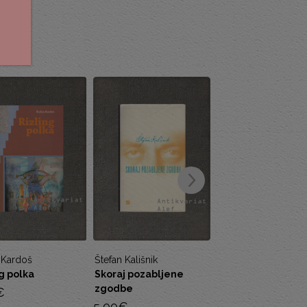
 Kališnik
Saša Vuga
Rodef Gloria de Žig
j pozabljene
Britev
Zavetje na preži
be
7,00
€
5,00
€
€