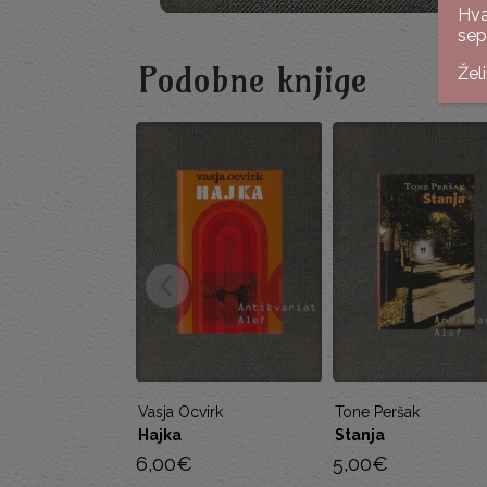
Hva
sep
Podobne knjige
Žel
virk
Tone Peršak
Tone Partljič
Stanja
Grob pri Mariji Snež
5,00
€
12,00
€