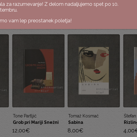
la za razumevanje! Z delom nadaljujemo spet po 10.
tembru.
imo vam lep preostanek poletja!
Tomaž Kosmač
Štefan Kardoš
Štefan
ni
Sabina
Rizling polka
Skora
zgod
8,00
€
4,00
€
5,00