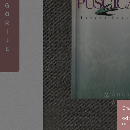
G
O
R
I
J
E
Dra
od 
ne 