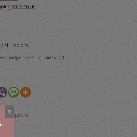
ipping
write to us
!
7 str. ; 20 cm.
od (odpisan knjižnični izvod).
x
venska proza
su