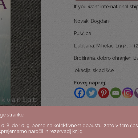
If you want international sh
Novak, Bogdan
Puščica
Ljubljana: Mihelač, 1994. – 12
Broširana, dobro ohranjen izv
lokacija: skladišče
Povej naprej:
Šifra:
K-418/5-26/1A
ge stranke,
Kategoriji:
Leposlovje
,
Slo
10. 8. do 10. 9. bomo na kolektivnem dopustu, zato v tem ča
sprejemamo naročil in rezervacij knjig.