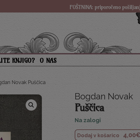
POŠTNINA: priporočeno pošiljanje SAMO 3 €
LITE KNJIGO?
O NAS
dan Novak Puščica
Bogdan Novak
Puščica
Na zalogi
4,00
Dodaj v košarico