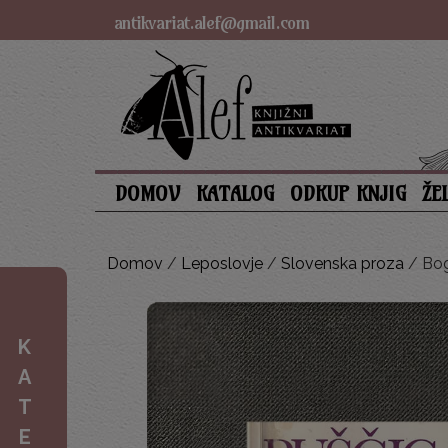
antikvariat.alef@gmail.com
DOMOV
KATALOG
ODKUP KNJIG
ŽE
Domov
/
Leposlovje
/
Slovenska proza
/ Bog
K
A
T
E