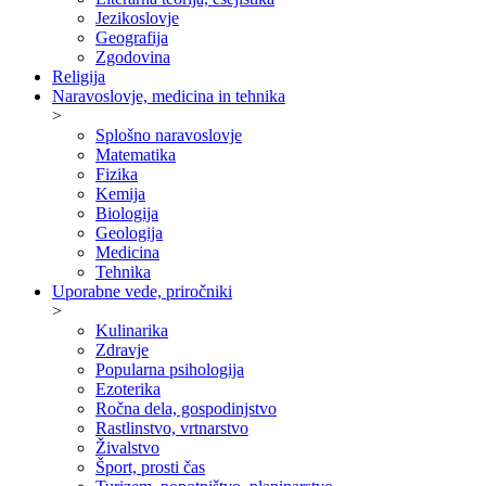
Jezikoslovje
Geografija
Zgodovina
Religija
Naravoslovje, medicina in tehnika
>
Splošno naravoslovje
Matematika
Fizika
Kemija
Biologija
Geologija
Medicina
Tehnika
Uporabne vede, priročniki
>
Kulinarika
Zdravje
Popularna psihologija
Ezoterika
Ročna dela, gospodinjstvo
Rastlinstvo, vrtnarstvo
Živalstvo
Šport, prosti čas