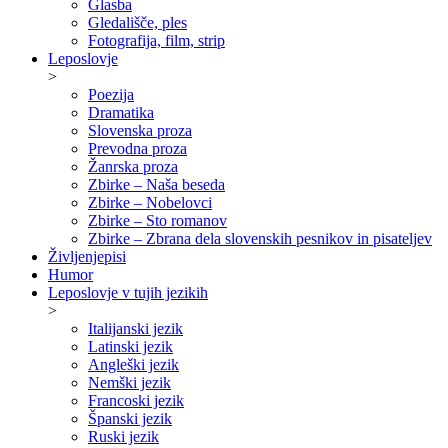
Glasba
Gledališče, ples
Fotografija, film, strip
Leposlovje
>
Poezija
Dramatika
Slovenska proza
Prevodna proza
Žanrska proza
Zbirke – Naša beseda
Zbirke – Nobelovci
Zbirke – Sto romanov
Zbirke – Zbrana dela slovenskih pesnikov in pisateljev
Življenjepisi
Humor
Leposlovje v tujih jezikih
>
Italijanski jezik
Latinski jezik
Angleški jezik
Nemški jezik
Francoski jezik
Španski jezik
Ruski jezik