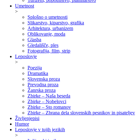
Turizem, popotništvo, planinarstvo
Umetnost
>
Splošno o umetnosti
Slikarstvo, kiparstvo, grafika
Arhitektura, urbanizem
Oblikovanje, moda
Glasba
Gledališče, ples
Fotografija, film, strip
Leposlovje
>
Poezija
Dramatika
Slovenska proza
Prevodna proza
Žanrska proza
Zbirke – Naša beseda
Zbirke – Nobelovci
Zbirke – Sto romanov
Zbirke – Zbrana dela slovenskih pesnikov in pisateljev
Življenjepisi
Humor
Leposlovje v tujih jezikih
>