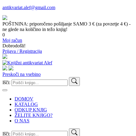
antikvariat.alef@gmail.com
POŠTNINA: priporočeno pošiljanje SAMO 3 € (za povzetje 4 €) -
ne glede na količino in težo knjig!
0
Moj račun
Dobrodošli!
Prijava / Registracija
Preskoči na vsebino
Išči:
DOMOV
KATALOG
ODKUP KNJIG
ŽELITE KNJIGO?
O NAS
Išči: