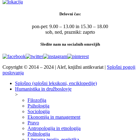
Delovni čas:
pon-pet: 9.00 – 13.00 in 15.30 – 18.00
sob, ned, prazniki: zaprto
Sledite nam na socialnih omrežjih
Copyright © 2014 – 2024 | Alef, knjižni antikvariat |
Splošni pogoji
poslovanja
Splošno (splošni leksikoni, enciklopedije)
Humanistika in družboslovje
>
Filozofija
Psihologija
Sociologija
Ekonomija in management
Pravo
Antropologija in etnologija
Politologija
Literarna teorija, esejistika