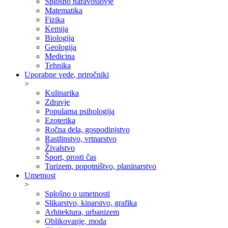
Splošno naravoslovje
Matematika
Fizika
Kemija
Biologija
Geologija
Medicina
Tehnika
Uporabne vede, priročniki
>
Kulinarika
Zdravje
Popularna psihologija
Ezoterika
Ročna dela, gospodinjstvo
Rastlinstvo, vrtnarstvo
Živalstvo
Šport, prosti čas
Turizem, popotništvo, planinarstvo
Umetnost
>
Splošno o umetnosti
Slikarstvo, kiparstvo, grafika
Arhitektura, urbanizem
Oblikovanje, moda