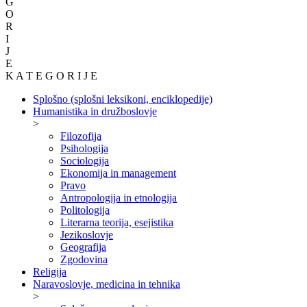
G
O
R
I
J
E
K A T E G O R I J E
Splošno (splošni leksikoni, enciklopedije)
Humanistika in družboslovje
>
Filozofija
Psihologija
Sociologija
Ekonomija in management
Pravo
Antropologija in etnologija
Politologija
Literarna teorija, esejistika
Jezikoslovje
Geografija
Zgodovina
Religija
Naravoslovje, medicina in tehnika
>