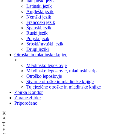
Italijanski jezik
Latinski jezik
Angleški jezik
Nemški jezik
Francoski jezik
Španski jezik
Ruski jezik
Poljski jezik
Srbski/hrvaški jezik
Drugi jeziki
Otroške in mladinske knjige
>
Mladinsko leposlovje
Mladinsko leposlovje, mladinski strip
Otroško leposlovje
Stvarne otroške in mladinske knjige
Tujejezične otroške in mladinske knjige
Zbirka Kondor
Zbrane zbirke
Priporočeno
K
A
T
E