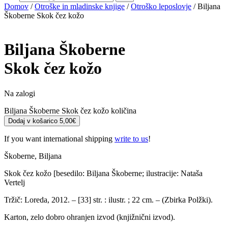
Domov
/
Otroške in mladinske knjige
/
Otroško leposlovje
/ Biljana
Škoberne Skok čez kožo
Biljana Škoberne
Skok čez kožo
Na zalogi
Biljana Škoberne Skok čez kožo količina
Dodaj v košarico
5,00
€
If you want international shipping
write to us
!
Škoberne, Biljana
Skok čez kožo [besedilo: Biljana Škoberne; ilustracije: Nataša
Vertelj
Tržič: Loreda, 2012. – [33] str. : ilustr. ; 22 cm. – (Zbirka Polžki).
Karton, zelo dobro ohranjen izvod (knjižnični izvod).