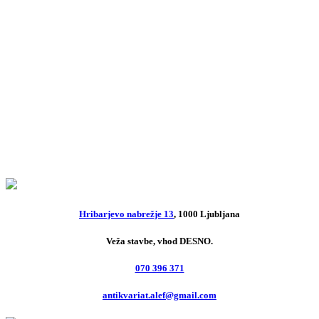
Ciciban: revija za najmlajše; št. 3,
letnik 51
3,00
€
Anastazija
5,00
€
Hribarjevo nabrežje 13
, 1000 Ljubljana
Veža stavbe, vhod DESNO.
070 396 371
antikvariat.alef@gmail.com