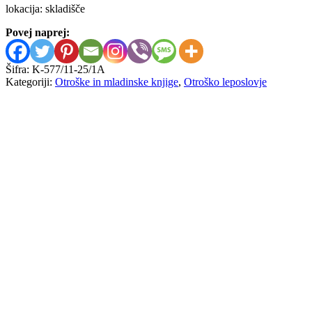
lokacija: skladišče
Povej naprej:
Šifra:
K-577/11-25/1A
Kategoriji:
Otroške in mladinske knjige
,
Otroško leposlovje
Lauren Child
Za šolo sem absolutno še
premajhna
10,00
€
Lauren Child