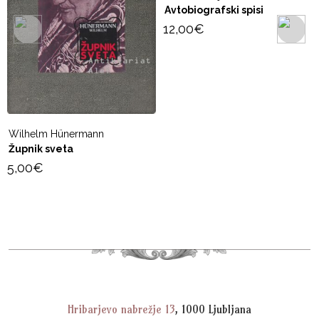
Avtobiografski spisi
12,00
€
Wilhelm Hünermann
S
Župnik sveta
Š
5,00
€
2
Hribarjevo nabrežje 13
, 1000 Ljubljana