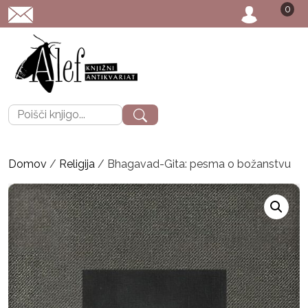
0
POŠTNINA: priporoče
Išči:
Domov
/
Religija
/ Bhagavad-Gita: pesma o božanstvu