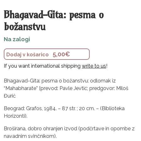
Bhagavad-Gita: pesma o
božanstvu
Na zalogi
5,00
€
Dodaj v košarico
If you want international shipping
write to us
!
Bhagavad-Gita: pesma o božanstvu: odlomak iz
“Mahabharate” [prevod: Pavle Jevtić; predgovor: Miloš
Đurić
Beograd: Grafos, 1984. – 87 str. ; 20 cm. – (Biblioteka
Horizonti).
Broširana, dobro ohranjen izvod (podčrtave in opombe z
navadnim svinčnikom).