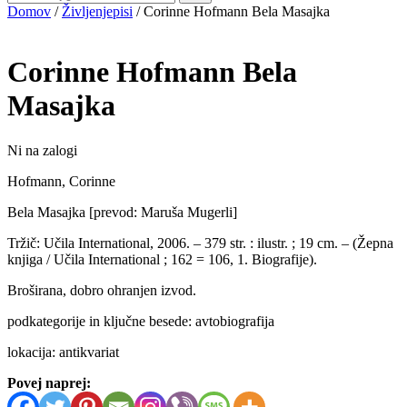
Domov
/
Življenjepisi
/ Corinne Hofmann Bela Masajka
Corinne Hofmann
Bela
Masajka
Ni na zalogi
Hofmann, Corinne
Bela Masajka [prevod: Maruša Mugerli]
Tržič: Učila International, 2006. – 379 str. : ilustr. ; 19 cm. – (Žepna
knjiga / Učila International ; 162 = 106, 1. Biografije).
Broširana, dobro ohranjen izvod.
podkategorije in ključne besede: avtobiografija
lokacija: antikvariat
Povej naprej: