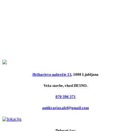
Neiztrohnjeno srce
6,00
€
André Maurois
Fleming
4,00
€
Hribarjevo nabrežje 13
, 1000 Ljubljana
Veža stavbe, vhod DESNO.
070 396 371
antikvariat.alef@gmail.com
Delovni čas: