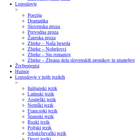
Leposlovje
>
Poezija
Dramatika
Slovenska proza
Prevodna proza
Žanrska proza
Zbirke – Naša beseda
Zbirke – Nobelovci
Zbirke – Sto romanov
Zbirke – Zbrana dela slovenskih pesnikov in pisateljev
Življenjepisi
Humor
Leposlovje v tujih jezikih
>
Italijanski jezik
Latinski jezik
Angleški jezik
Nemški jezik
Francoski jezik
Španski jezik
Ruski jezik
Poljski jezik
Srbski/hrvaški jezik
Drugi jeziki