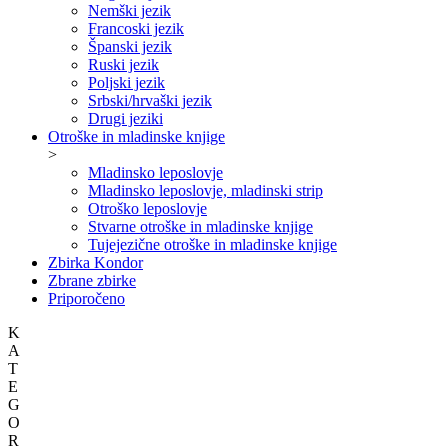
Nemški jezik
Francoski jezik
Španski jezik
Ruski jezik
Poljski jezik
Srbski/hrvaški jezik
Drugi jeziki
Otroške in mladinske knjige
>
Mladinsko leposlovje
Mladinsko leposlovje, mladinski strip
Otroško leposlovje
Stvarne otroške in mladinske knjige
Tujejezične otroške in mladinske knjige
Zbirka Kondor
Zbrane zbirke
Priporočeno
K
A
T
E
G
O
R