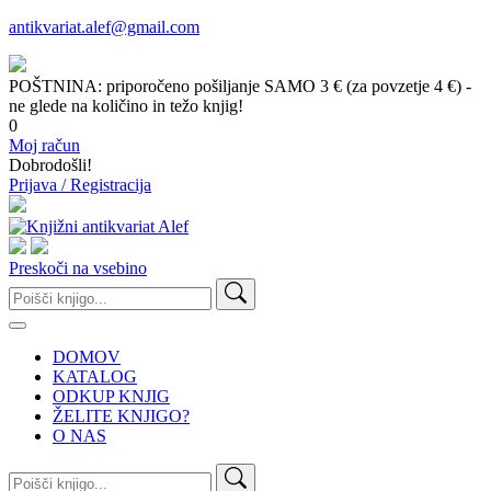
antikvariat.alef@gmail.com
POŠTNINA: priporočeno pošiljanje SAMO 3 € (za povzetje 4 €) -
ne glede na količino in težo knjig!
0
Moj račun
Dobrodošli!
Prijava / Registracija
Preskoči na vsebino
Išči:
DOMOV
KATALOG
ODKUP KNJIG
ŽELITE KNJIGO?
O NAS
Išči: