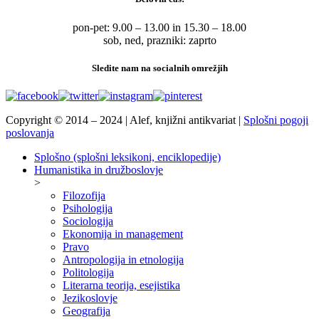
pon-pet: 9.00 – 13.00 in 15.30 – 18.00
sob, ned, prazniki: zaprto
Sledite nam na socialnih omrežjih
Copyright © 2014 – 2024 | Alef, knjižni antikvariat |
Splošni pogoji
poslovanja
Splošno (splošni leksikoni, enciklopedije)
Humanistika in družboslovje
>
Filozofija
Psihologija
Sociologija
Ekonomija in management
Pravo
Antropologija in etnologija
Politologija
Literarna teorija, esejistika
Jezikoslovje
Geografija