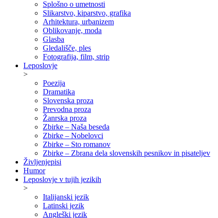
Splošno o umetnosti
Slikarstvo, kiparstvo, grafika
Arhitektura, urbanizem
Oblikovanje, moda
Glasba
Gledališče, ples
Fotografija, film, strip
Leposlovje
>
Poezija
Dramatika
Slovenska proza
Prevodna proza
Žanrska proza
Zbirke – Naša beseda
Zbirke – Nobelovci
Zbirke – Sto romanov
Zbirke – Zbrana dela slovenskih pesnikov in pisateljev
Življenjepisi
Humor
Leposlovje v tujih jezikih
>
Italijanski jezik
Latinski jezik
Angleški jezik