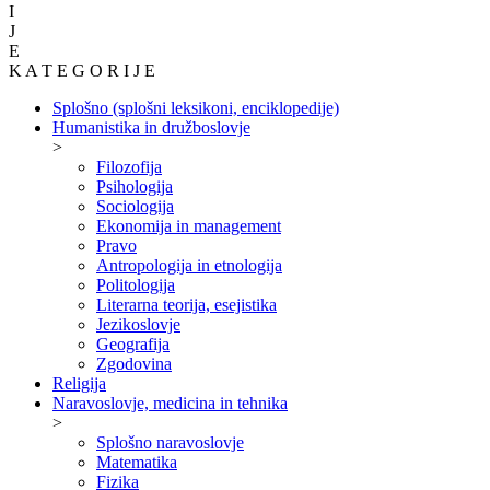
I
J
E
K A T E G O R I J E
Splošno (splošni leksikoni, enciklopedije)
Humanistika in družboslovje
>
Filozofija
Psihologija
Sociologija
Ekonomija in management
Pravo
Antropologija in etnologija
Politologija
Literarna teorija, esejistika
Jezikoslovje
Geografija
Zgodovina
Religija
Naravoslovje, medicina in tehnika
>
Splošno naravoslovje
Matematika
Fizika