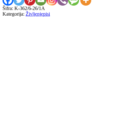
Šifra:
K-362/6-26/1A
Kategorija:
Življenjepisi
Wanda Newby
Moja dežela in moji ljudje
10,00
€
Vladimir Bartol
Romantika in platonika sredi vojne
8,00
€