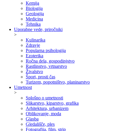
Kemija
Biologija
Geologija
Medicina
Tehnika
Uporabne vede, priročniki
>
Kulinarika
Zdravje
Popularna psihologija
Ezoterika
Ročna dela, gospodinjstvo
Rastlinstvo, vrtnarstvo
Živalstvo
Šport, prosti čas
Turizem, popotništvo, planinarstvo
Umetnost
>
Splošno o umetnosti
Slikarstvo, kiparstvo, grafika
Arhitektura, urbanizem
Oblikovanje, moda
Glasba
Gledališče, ples
Fotografija, film, strip