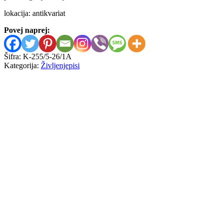
lokacija: antikvariat
Povej naprej:
Šifra:
K-255/5-26/1A
Kategorija:
Življenjepisi
Wanda Newby
Moja dežela in moji ljudje
10,00
€
Vladimir Bartol
Romantika in platonika sredi vojn