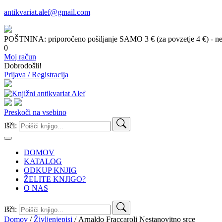
antikvariat.alef@gmail.com
POŠTNINA: priporočeno pošiljanje SAMO 3 € (za povzetje 4 €) - ne g
0
Moj račun
Dobrodošli!
Prijava / Registracija
Preskoči na vsebino
Išči:
DOMOV
KATALOG
ODKUP KNJIG
ŽELITE KNJIGO?
O NAS
Išči:
Domov
/
Življenjepisi
/ Arnaldo Fraccaroli Nestanovitno srce