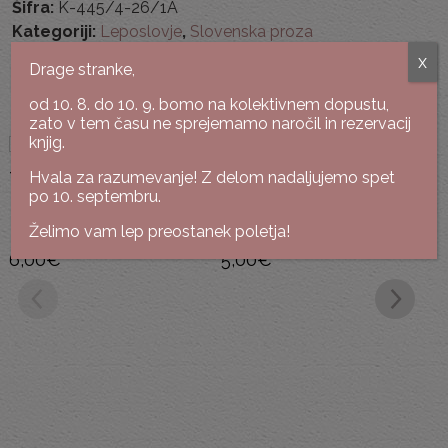
Šifra:
K-445/4-26/1A
Kategoriji:
Leposlovje
,
Slovenska proza
x
Drage stranke,
Podobne knjige
od 10. 8. do 10. 9. bomo na kolektivnem dopustu,
zato v tem času ne sprejemamo naročil in rezervacij
knjig.
Hvala za razumevanje! Z delom nadaljujemo spet
po 10. septembru.
Vasja Ocvirk
Tone Peršak
Želimo vam lep preostanek poletja!
Hajka
Stanja
6,00
€
5,00
€
To