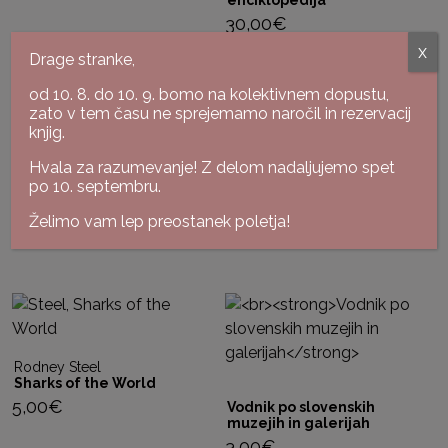
30,00
€
x
Drage stranke,
od 10. 8. do 10. 9. bomo na kolektivnem dopustu,
zato v tem času ne sprejemamo naročil in rezervacij
knjig.
Karin Greiner, Angelika
Weber
Hvala za razumevanje! Z delom nadaljujemo spet
Lončnice
Okrasne rastline za vaš
po 10. septembru.
18,00
€
dom
Želimo vam lep preostanek poletja!
25,00
€
Rodney Steel
Sharks of the World
5,00
€
Vodnik po slovenskih
muzejih in galerijah
3,00
€