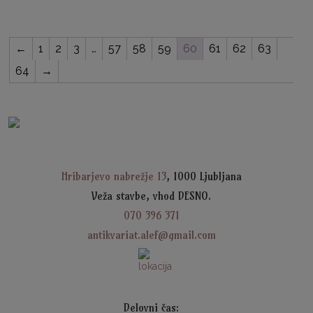
←
1
2
3
…
57
58
59
60
61
62
63
64
→
Hribarjevo nabrežje 13
, 1000 Ljubljana
Veža stavbe, vhod DESNO.
070 396 371
antikvariat.alef@gmail.com
Delovni čas: