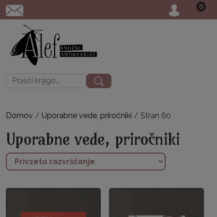
0
POŠTNINA: priporočeno poši
Išči:
Domov
/
Uporabne vede, priročniki
/ Stran 60
Uporabne vede, priročniki