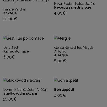
Neva Predan, Katica Jeličić
Recepti za jedi iz soje
France Vardjan
4,00
€
Kakteje
10,00
€
Osip Šest
Gerda Rentschler; Magda
Kar po domače
Antonic
Alergije
6,00
€
8,00
€
Dominik Cotič; Dušan Vrščaj
Bon appétit
Sladkovodni akvarij
8,00
€
10,00
€