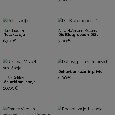
Ruth Lipecki
Anita Heßmann-Kosaris
Relaksacija
Die Blutgruppen-Diät
6,00
€
3,00
€
Duhovi, prikazni in prividi
5,00
€
Jože Dekleva
V službi smučanja
10,00
€