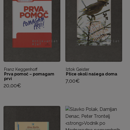
Franz Keggenhoff
Iztok Geister
Prva pomoč – pomagam
Ptice okoli našega doma
prvi
7,00
€
20,00
€