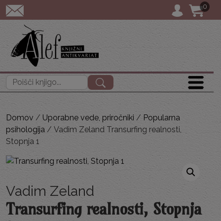
0
POŠTNINA: priporoč
Išči:
Domov
/
Uporabne vede, priročniki
/
Popularna
psihologija
/ Vadim Zeland Transurfing realnosti,
Stopnja 1
Vadim Zeland
Transurfing realnosti, Stopnja