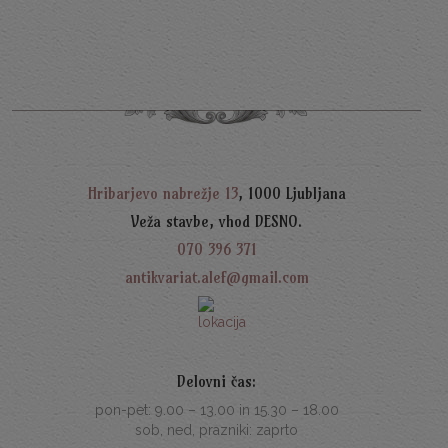
5
Hribarjevo nabrežje 13
, 1000 Ljubljana
Veža stavbe, vhod DESNO.
070 396 371
antikvariat.alef@gmail.com
Delovni čas:
pon-pet: 9.00 – 13.00 in 15.30 – 18.00
sob, ned, prazniki: zaprto