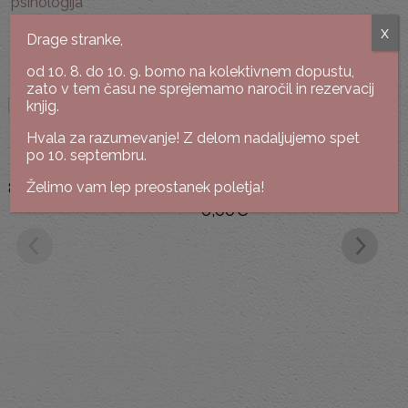
psihologija
x
Drage stranke,
Podobne knjige
od 10. 8. do 10. 9. bomo na kolektivnem dopustu,
zato v tem času ne sprejemamo naročil in rezervacij
knjig.
Hvala za razumevanje! Z delom nadaljujemo spet
William Sears, Martha Sears
po 10. septembru.
The Fussy Baby Book
Veronika Podgoršek
Želimo vam lep preostanek poletja!
8,00
€
Dama
6,00
€
T
K