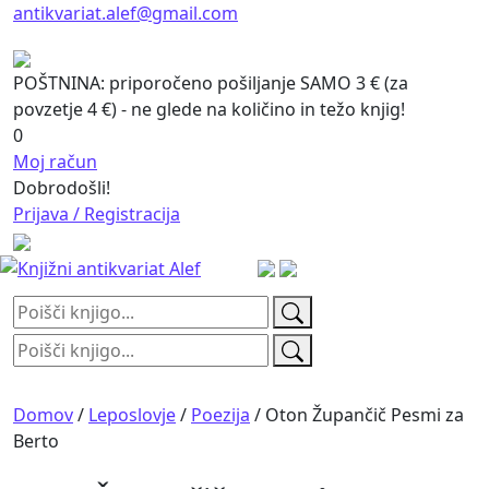
antikvariat.alef@gmail.com
POŠTNINA: priporočeno pošiljanje SAMO 3 € (za
povzetje 4 €) - ne glede na količino in težo knjig!
0
Moj račun
Dobrodošli!
Prijava / Registracija
Išči:
Išči:
Domov
/
Leposlovje
/
Poezija
/ Oton Župančič Pesmi za
Berto