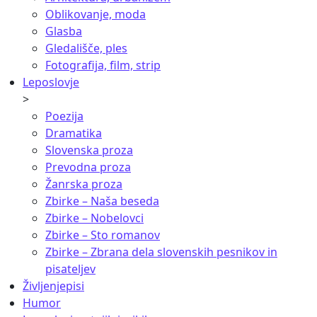
Oblikovanje, moda
Glasba
Gledališče, ples
Fotografija, film, strip
Leposlovje
>
Poezija
Dramatika
Slovenska proza
Prevodna proza
Žanrska proza
Zbirke – Naša beseda
Zbirke – Nobelovci
Zbirke – Sto romanov
Zbirke – Zbrana dela slovenskih pesnikov in
pisateljev
Življenjepisi
Humor