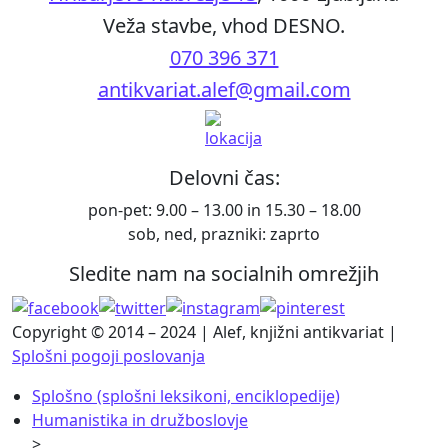
Veža stavbe, vhod DESNO.
070 396 371
antikvariat.alef@gmail.com
Delovni čas:
pon-pet: 9.00 – 13.00 in 15.30 – 18.00
sob, ned, prazniki: zaprto
Sledite nam na socialnih omrežjih
Copyright © 2014 – 2024 | Alef, knjižni antikvariat |
Splošni pogoji poslovanja
Splošno (splošni leksikoni, enciklopedije)
Humanistika in družboslovje
>