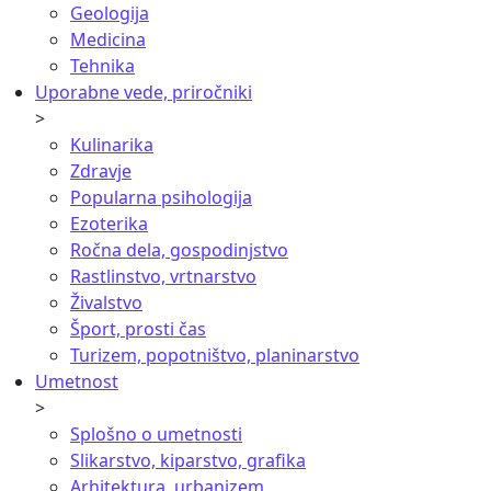
Geologija
Medicina
Tehnika
Uporabne vede, priročniki
>
Kulinarika
Zdravje
Popularna psihologija
Ezoterika
Ročna dela, gospodinjstvo
Rastlinstvo, vrtnarstvo
Živalstvo
Šport, prosti čas
Turizem, popotništvo, planinarstvo
Umetnost
>
Splošno o umetnosti
Slikarstvo, kiparstvo, grafika
Arhitektura, urbanizem