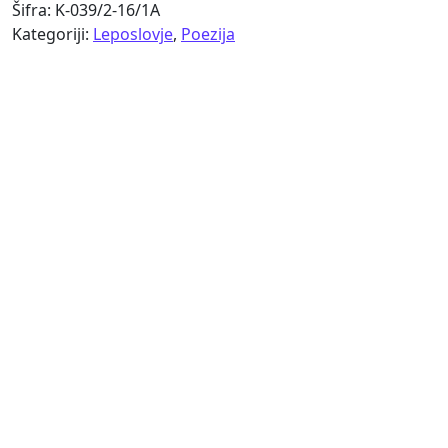
Šifra:
K-039/2-16/1A
Kategoriji:
Leposlovje
,
Poezija
Simon Gregorčič
Pozdravljam te srčnó srčnó
15,00
€
Oton Župančič
Čez plan (faksimile rokopisa)
30,00
€
Oton Župančič
Čaša opojnosti