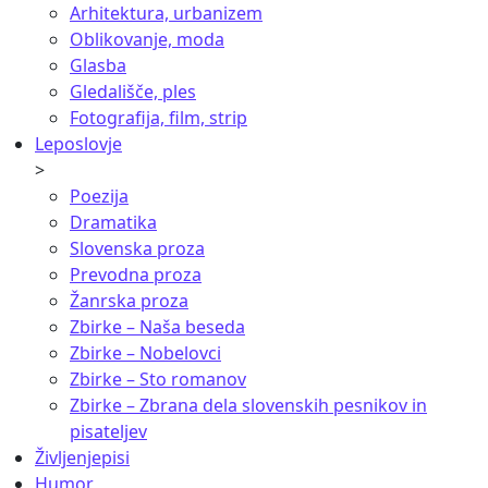
Arhitektura, urbanizem
Oblikovanje, moda
Glasba
Gledališče, ples
Fotografija, film, strip
Leposlovje
>
Poezija
Dramatika
Slovenska proza
Prevodna proza
Žanrska proza
Zbirke – Naša beseda
Zbirke – Nobelovci
Zbirke – Sto romanov
Zbirke – Zbrana dela slovenskih pesnikov in
pisateljev
Življenjepisi
Humor