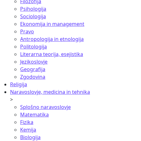
Filozofija
Psihologija
Sociologija
Ekonomija in management
Pravo
Antropologija in etnologija
Politologija
Literarna teorija, esejistika
Jezikoslovje
Geografija
Zgodovina
Religija
Naravoslovje, medicina in tehnika
>
Splošno naravoslovje
Matematika
Fizika
Kemija
Biologija