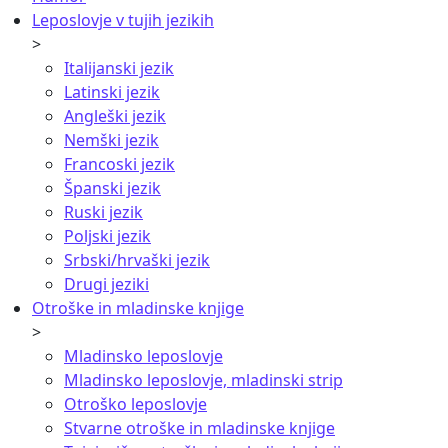
Leposlovje v tujih jezikih
>
Italijanski jezik
Latinski jezik
Angleški jezik
Nemški jezik
Francoski jezik
Španski jezik
Ruski jezik
Poljski jezik
Srbski/hrvaški jezik
Drugi jeziki
Otroške in mladinske knjige
>
Mladinsko leposlovje
Mladinsko leposlovje, mladinski strip
Otroško leposlovje
Stvarne otroške in mladinske knjige