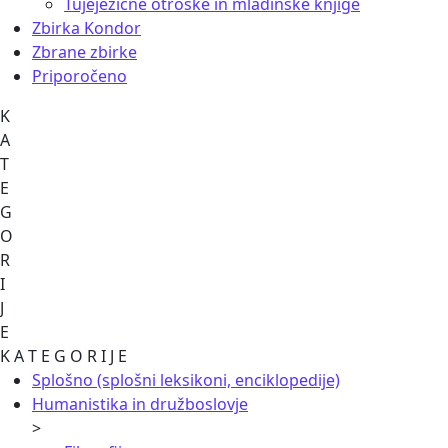
Tujejezične otroške in mladinske knjige
Zbirka Kondor
Zbrane zbirke
Priporočeno
K
A
T
E
G
O
R
I
J
E
K A T E G O R I J E
Splošno (splošni leksikoni, enciklopedije)
Humanistika in družboslovje
>