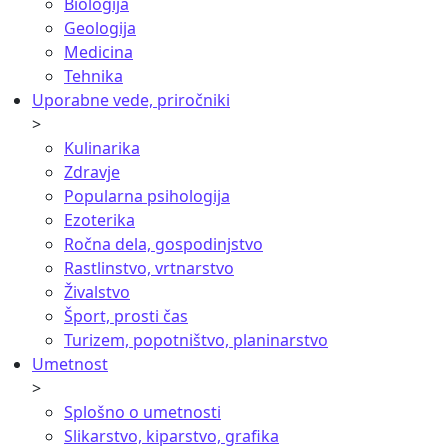
Biologija
Geologija
Medicina
Tehnika
Uporabne vede, priročniki
>
Kulinarika
Zdravje
Popularna psihologija
Ezoterika
Ročna dela, gospodinjstvo
Rastlinstvo, vrtnarstvo
Živalstvo
Šport, prosti čas
Turizem, popotništvo, planinarstvo
Umetnost
>
Splošno o umetnosti
Slikarstvo, kiparstvo, grafika