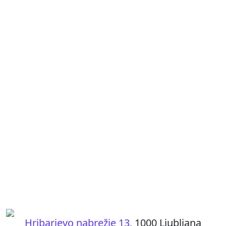
Stara orientalska lirika
7,00
€
Afrika, mati moja: črnska
umetna lirika
20,00
€
Antologija konkretne in
vizualne poezije
20,00
€
Hribarjevo nabrežje 13
, 1000 Ljubljana