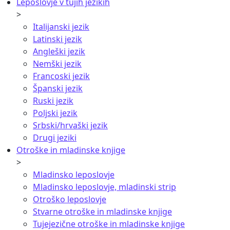
Leposlovje v tujih jezikih
>
Italijanski jezik
Latinski jezik
Angleški jezik
Nemški jezik
Francoski jezik
Španski jezik
Ruski jezik
Poljski jezik
Srbski/hrvaški jezik
Drugi jeziki
Otroške in mladinske knjige
>
Mladinsko leposlovje
Mladinsko leposlovje, mladinski strip
Otroško leposlovje
Stvarne otroške in mladinske knjige
Tujejezične otroške in mladinske knjige