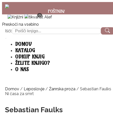
POŠTNINA: priporočeno pošiljanje SAMO 3
0
Preskoči na vsebino
Išči:
DOMOV
KATALOG
ODKUP KNJIG
ŽELITE KNJIGO?
O NAS
Domov
/
Leposlovje
/
Žanrska proza
/ Sebastian Faulks
Ni časa za smrt
Sebastian Faulks