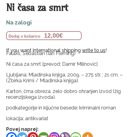
Ni časa za smrt
Na zalogi
12,00
€
Dodaj v košarico
If you want international shipping
write to us
!
Faulks, Sebastian (Ian Fleming)
Ni časa za smrt [prevod: Damir Milinović]
Ljubljana: Mladinska knjiga, 2009. – 275 str. ; 21 cm. –
(Zbirka Krimi / Mladinska knjiga).
Karton, črna obreza, zelo dobro ohranjen izvod (žig
recenzijskega izvoda).
podkategorije in ključne besede: kriminalni roman
lokacija: antikvariat
Povej naprej: