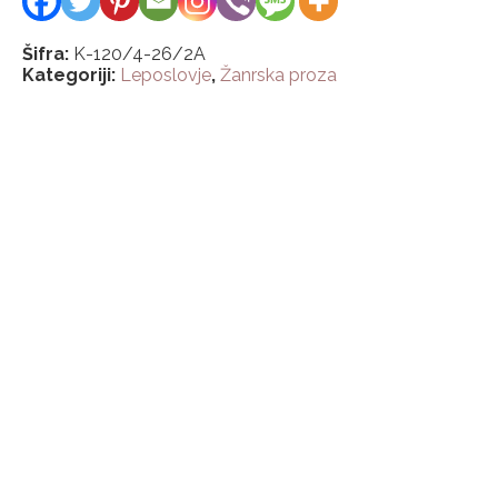
Šifra:
K-120/4-26/2A
Kategoriji:
Leposlovje
,
Žanrska proza
Victoria Holt
Nevesta
6,00
€
Sue Monk Kidd
Knjiga hrepenenj
7,00
€
Stephenie Meyer
Duša