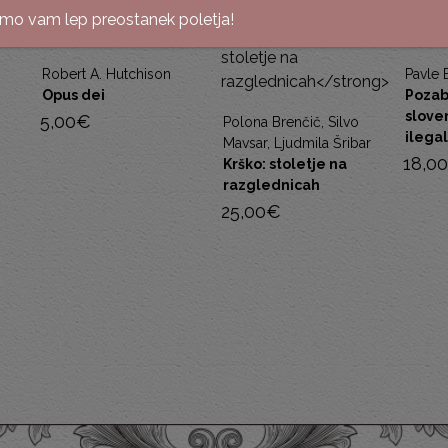
imo vam lep preostanek poletja!
Robert A. Hutchison
Pavle 
Opus dei
Pozab
slove
5,00
€
Polona Brenčič, Silvo
ilega
Mavsar, Ljudmila Šribar
18,00
Krško: stoletje na
razglednicah
25,00
€