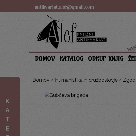
antikvariat.alef@gmail.com
DOMOV
KATALOG
ODKUP KNJIG
ŽE
Domov
/
Humanistika in družboslovje
/
Zgod
K
A
T
E