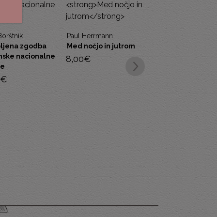
Borštnik
Paul Herrmann
ljena zgodba
Med nočjo in jutrom
nske nacionalne
8,00
€
le
€
Milan Ževart
Izbrana dela
8,00
€