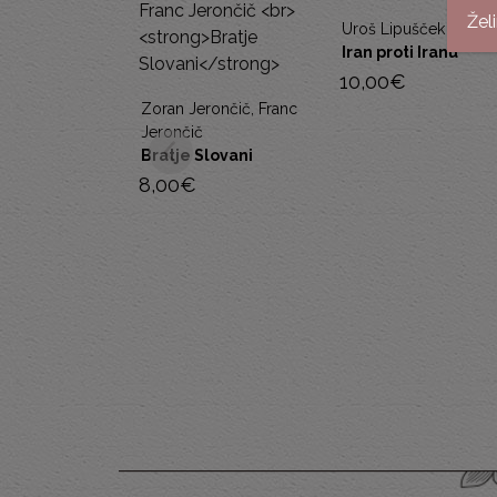
Žel
Uroš Lipušček
Iran proti Iranu
10,00
€
Zoran Jerončič, Franc
Jerončič
Bratje Slovani
8,00
€