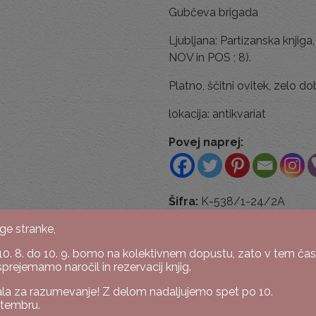
Gubčeva brigada
Ljubljana: Partizanska knjiga, 1
NOV in POS ; 8).
Platno, ščitni ovitek, zelo d
lokacija: antikvariat
Povej naprej:
Šifra:
K-538/1-24/2A
Kategoriji:
Humanistika in 
ge stranke,
10. 8. do 10. 9. bomo na kolektivnem dopustu, zato v tem ča
sprejemamo naročil in rezervacij knjig.
la za razumevanje! Z delom nadaljujemo spet po 10.
tembru.