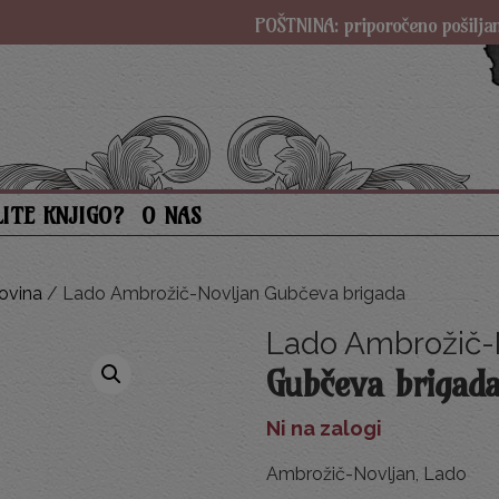
POŠTNINA: priporočeno pošiljanje SAMO
LITE KNJIGO?
O NAS
ovina
/ Lado Ambrožič-Novljan Gubčeva brigada
Lado Ambrožič-
Gubčeva brigad
Ni na zalogi
Ambrožič-Novljan, Lado