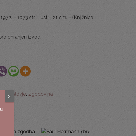
972. – 1073 str. : ilustr. ; 21 cm. – (Knjižnica
obro ohranjen izvod.
družboslovje
,
Zgodovina
x
su