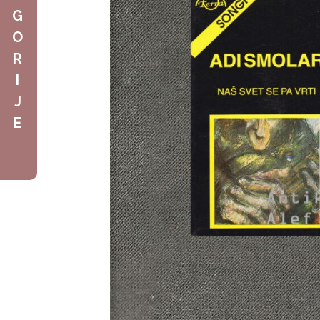
G
O
R
I
J
E