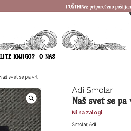
POŠTNINA: priporočeno pošiljanje SAMO
ELITE KNJIGO?
O NAS
aš svet se pa vrti
Adi Smolar
Naš svet se pa 
Ni na zalogi
Smolar, Adi