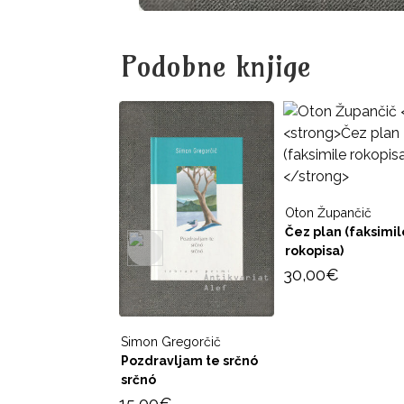
Podobne knjige
Oton Župančič
Čez plan (faksimil
rokopisa)
30,00
€
Simon Gregorčič
Pozdravljam te srčnó
srčnó
15,00
€