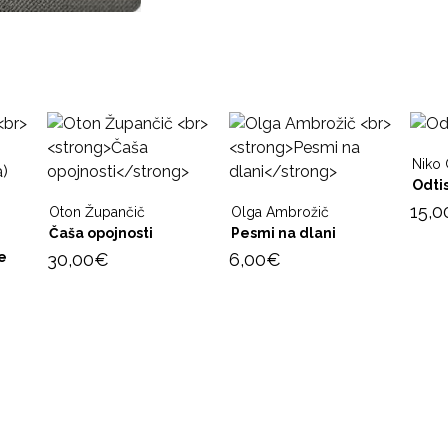
Niko 
Odtis
15,0
Oton Župančič
Olga Ambrožič
Čaša opojnosti
Pesmi na dlani
e
30,00
€
6,00
€