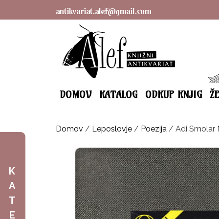
antikvariat.alef@gmail.com
DOMOV
KATALOG
ODKUP KNJIG
Ž
Domov
/
Leposlovje
/
Poezija
/ Adi Smolar N
K
A
T
E