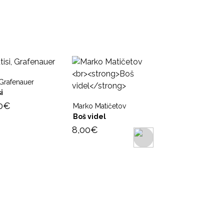
Grafenauer
i
0
€
Marko Matičetov
Boš videl
8,00
€
Jaša L.; Zlobec, Mi
Kleč
Pesmi
10,00
€